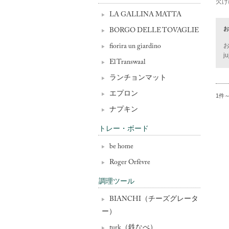
欠け
LA GALLINA MATTA
お
BORGO DELLE TOVAGLIE
fiorira un giardino
El Transwaal
ランチョンマット
エプロン
1件
ナプキン
トレー・ボード
be home
Roger Orfèvre
調理ツール
BIANCHI（チーズグレータ
ー）
turk（鉄なべ）