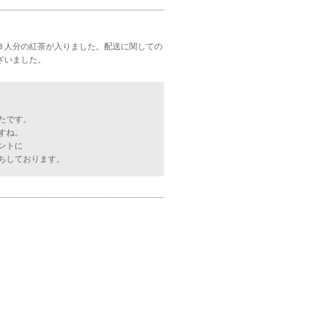
３人分の紅茶が入りました。配送に関しての
ざいました。
たです。
すね。
ントに
ちしております。