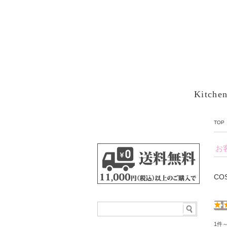
Kitche
TOP
お
CO
1件