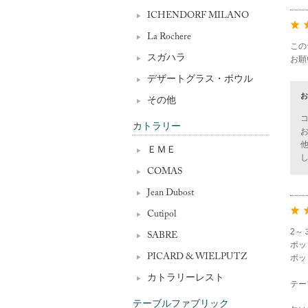
ICHENDORF MILANO
La Rochere
この
スガハラ
お願
デザートグラス・ボウル
お
その他
カトラリー
ＥＭＥ
COMAS
Jean Dubost
Cutipol
2～
SABRE
ポッ
PICARD & WIELPUTZ
ポッ
カトラリーレスト
テー
テーブルファブリック