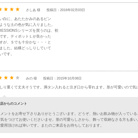
さしあ 様
投稿日：2016年02月03日
い白に、あたたかみのあるピン
ような土の色が気に入りました。
PRESSIONSシリーズを買うのは、初
です。ティポットＬが良かった
すが、Ｓでも十分かな・・・と
ました。結構どっしりしていて
いです。
みの 様
投稿日：2015年10月08日
しり重くて丈夫そうです。満タン入れると注ぎ口から零れます。形が可愛いので気
店からのコメント
コメントをお寄せ下さりありがとうございます。どうぞ、熱いお飲み物が入っている
お気をつけてお使いくださいませ。形の可愛らしさから、飾って収納なさる方も多い
ご愛用頂ければ幸いです。またのご来店をお待ちしております。