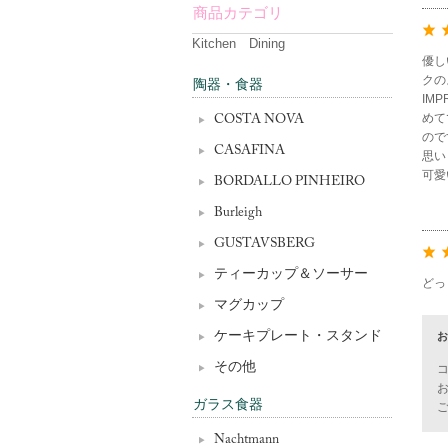
商品カテゴリ
Kitchen Dining
優し
クの
陶器・食器
IM
めて
COSTA NOVA
ので
CASAFINA
思い
可愛
BORDALLO PINHEIRO
Burleigh
GUSTAVSBERG
ティーカップ＆ソーサー
どっ
マグカップ
ケーキプレート・スタンド
お
その他
ガラス食器
Nachtmann