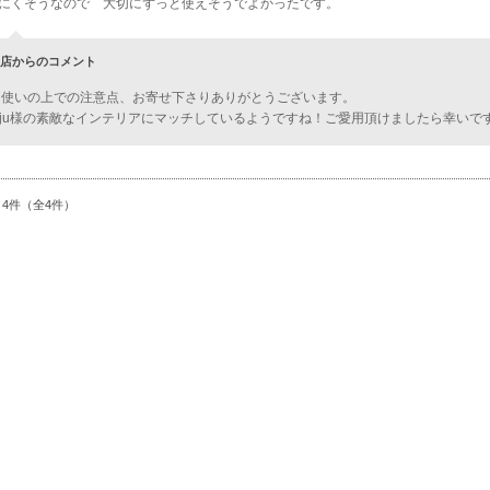
にくそうなので 大切にずっと使えそうでよかったです。
店からのコメント
お使いの上での注意点、お寄せ下さりありがとうございます。
juju様の素敵なインテリアにマッチしているようですね！ご愛用頂けましたら幸いで
～4件（全4件）