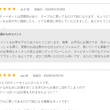
あず 様
投稿日：2015年07月28日
ティーポットは雰囲気があり、テーブルに置いてるだけで絵になります。ちょうど
いをお店の方に相談したら、とても親切に対応していただきました。ありがとうご
店からのコメント
コメントをお寄せ下さりありがとうございます。無事、お手元にお届けでき、良かっ
おっしゃる通り、実際のお品は艶やかな仕上がりとフォルムで、置いていても素敵で
他のお客様もキッチンの見える所にディスプレーしたり、キャビネット内でもアクセ
して下さっているようです。ぜひご活用いただけたら幸いです。またのご来店をお待
juju 様
投稿日：2015年04月07日
３人でのティータイムにぴったりです。
トなみなみにお湯を注ぐと注ぎ口からお湯がこぼれてしまうので
トいっぱいにはお湯を入れませんように＾＾
ブルに置いてあるだけで絵になる素敵なポットです♪