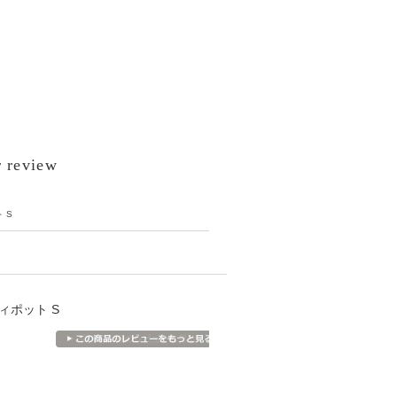
 review
 S
ティポット S