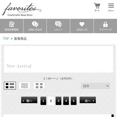
TOP
>
新着商品
New Arrival
2 / 28ページ
（全552件）
前へ
1
2
3
4
5
次へ