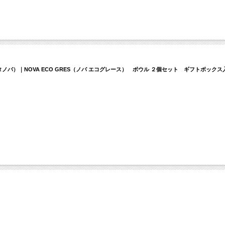
タノバ）｜NOVA ECO GRES（ノバ エコグレース） ボウル ２個セット ギフトボックス