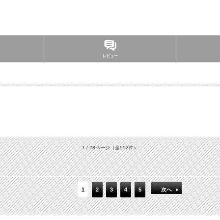
1 / 28ページ
（全552件）
1
2
3
4
5
次へ