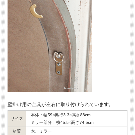
壁掛け用の金具が左右に取り付けられています。
本体：幅59×奥行3.3×高さ88cm
サイズ
ミラー部分：横45.5×高さ74.5cm
材質
木、ミラー