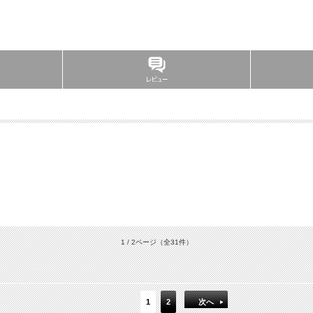
。
1 / 2ページ
（全31件）
1
2
次へ