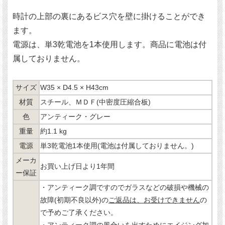
時計の上部の裏にあるビス穴を壁に掛けることができ
ます。
電源は、単3乾電池を1本使用します。商品に電池は付
属しておりません。
サイズ
W35 × D4.5 × H43cm
材質
スチール、ＭＤＦ(中密度圧縮合板)
色
アンティーク・グレー
重量
約1.1 kg
電源
単3乾電池1本使用(電池は付属しておりません。)
メーカ
お買い上げ日より1年間
ー保証
・アンティーク調ですのでガラスなどの破損や機械の
故障(初期不良以外)の
ご返品は、お受けできません
の
で予めご了承ください。
・アンティーク調の風合いを出すためにエイジング加