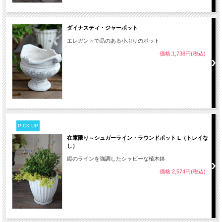
ダイナスティ・ジャーポット
エレガントで品のある小ぶりのポット
価格:1,738円(税込)
PICK UP
在庫限り～シュガーライン・ラウンドポット L（トレイな
し）
縦のラインを強調したシャビーな植木鉢
価格:2,574円(税込)