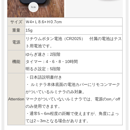
サイズ
Ｗ4×Ｌ8.6×Ｈ0.7cm
重量
15g
リチウムボタン電池（CR2025） 付属の電池はテス
電源
ト用電池です。
ゆらぎ速さ：2段階
機能
タイマー：4・6・8・10時間
明るさ設定：5段階
・日本語説明書付き
・ ルミナラ本体底面の電池カバーにリモコンマーク
がついているルミナラのみ対象。
Attention
マークがついていないルミナラでは、電源のon／off
のみ使用できます。
・通常5～6m程度の距離で使えますが、角度によっ
ては2～3mとなる場合があります。