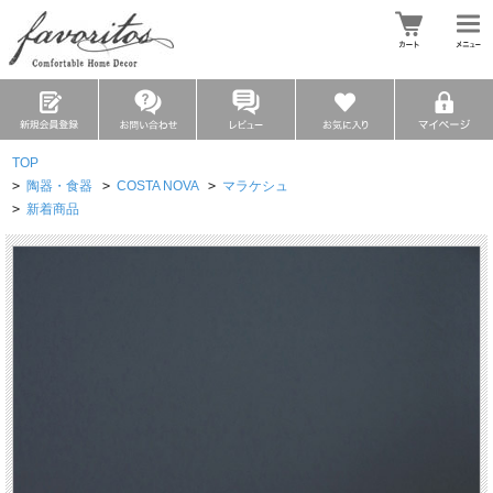
TOP
>
陶器・食器
>
COSTA NOVA
>
マラケシュ
>
新着商品