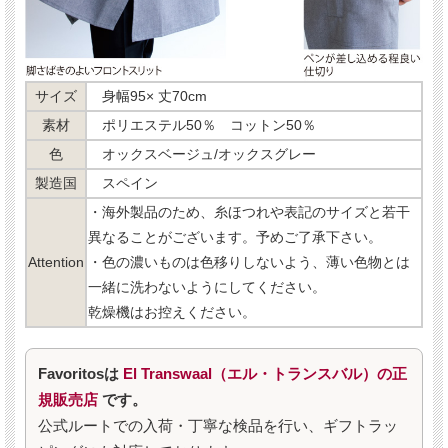
サイズ
身幅95× 丈70cm
素材
ポリエステル50％ コットン50％
色
オックスベージュ/オックスグレー
製造国
スペイン
・海外製品のため、糸ほつれや表記のサイズと若干
異なることがございます。予めご了承下さい。
Attention
・色の濃いものは色移りしないよう、薄い色物とは
一緒に洗わないようにしてください。
乾燥機はお控えください。
Favoritosは
El Transwaal（エル・トランスバル）の正
規販売店
です。
公式ルートでの入荷・丁寧な検品を行い、ギフトラッ