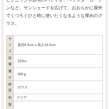
ピクニックや自宅のパティオ、ベランダ・ガーデ
ンなど、サンシェードを広げて、おおらかに屋外
でくつろぐひと時に使いたくなるような厚めのグ
ラス。
サ
イ
直径8.5cm x 高さ14.5cm
ズ
容
220cc
量
重
366ｇ
さ
材
ガラス
質
色
クリア
製