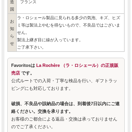
造
フランス
国
ラ・ロシェール製品に見られる多少の気泡、キズ、ヒズ
お
ミ等は製法上やむを得ないもので、不良品ではございま
知
せん。
ら
製法上継ぎ目に線が入っています。
せ
ご了承下さい。
Favoritosは
La Rochère （ラ・ロシェール）の正規販
売店
です。
公式ルートでの入荷・丁寧な検品を行い、ギフトラッ
ピングにも対応しております。
破損、不良品や誤納品の場合は、到着後7日以内にご連
絡ください。交換を承ります。
お客様のご都合による返品・交換は承っておりません
のでご了承ください。