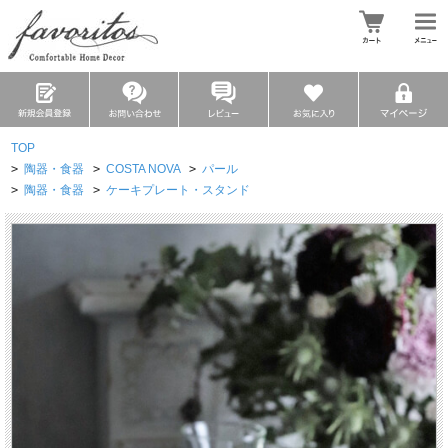
TOP
>
陶器・食器
>
COSTA NOVA
>
パール
>
陶器・食器
>
ケーキプレート・スタンド