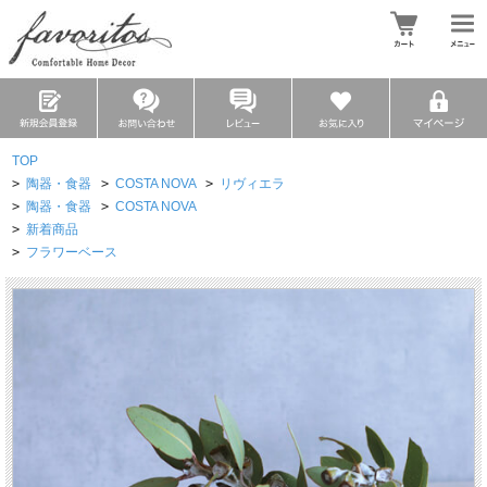
TOP
>
陶器・食器
>
COSTA NOVA
>
リヴィエラ
>
陶器・食器
>
COSTA NOVA
>
新着商品
>
フラワーベース