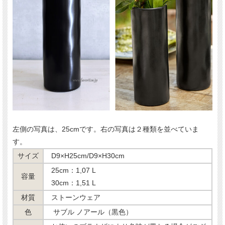
左側の写真は、25cmです。右の写真は２種類を並べていま
す。
サイズ
D9×H25cm/D9×H30cm
25cm：1,07 L
容量
30cm：1,51 L
材質
ストーンウェア
色
サブル ノアール（黒色）