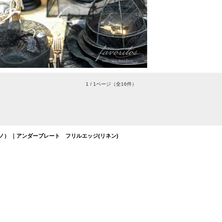
1 / 1ページ
（全16件）
ルディーノ） ｜アンダープレート フリルエッジ(リネン)