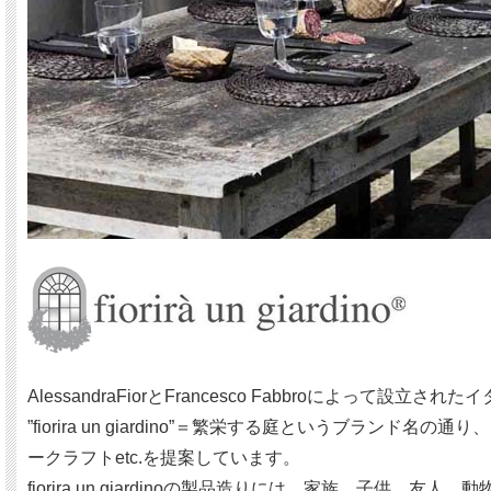
AlessandraFiorとFrancesco Fabbroによって設立された
”fiorira un giardino”＝繁栄する庭という
ークラフトetc.を提案しています。
fiorira un giardinoの製品造りには、家族、子供、友人