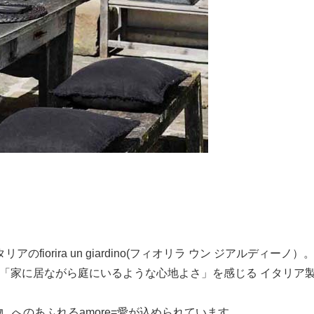
イタリアのfiorira un giardino(フィオリラ ウン ジアルディーノ）
ブランド名の通り、「家に居ながら庭にいるような心地よさ」を感じる 
、動物...へのあふれるamore=愛が込められています。