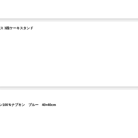
｜ガラス 3段ケーキスタンド
リネン100％ナプキン ブルー 40×40cm