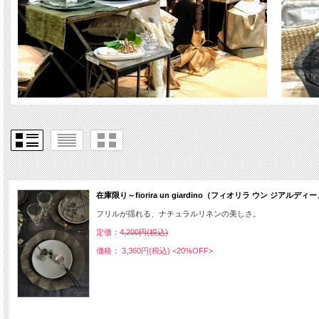
在庫限り～fiorira un giardino（フィオリラ ウン ジア
フリルが揺れる、ナチュラルリネンの美しさ。
定価：
4,200円(税込)
価格： 3,360円(税込)
<20%OFF>