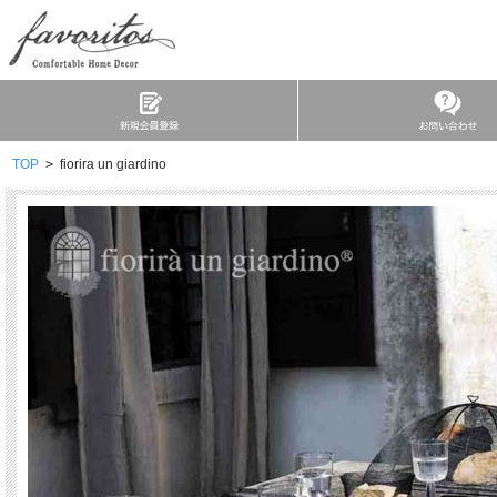
TOP
>
fiorira un giardino