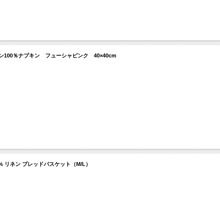
｜リネン100％ナプキン フューシャピンク 40×40cm
 100% リネン ブレッドバスケット（M/L）