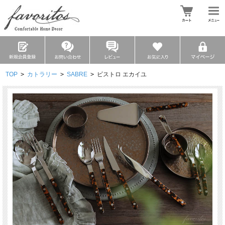
TOP
>
カトラリー
>
SABRE
>
ビストロ エカイユ