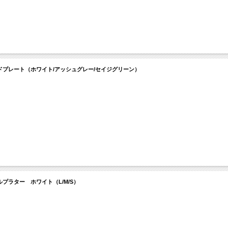
レッドプレート（ホワイト/アッシュグレー/セイジグリーン）
ルプラター ホワイト（L/M/S）