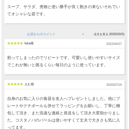
スープ、サラダ、煮物と使い勝手が良く飽きの来ないそれでい
てオシャレな器です。
お店からのコメント
2025/03/31
fuka様
2022/04/27
割ってしまったのでリピートです。可愛いし使いやすいサイズ
でこれが無いと困るくらい毎日のように使っています。
えむ様
2020/07/19
自身のお気に入りの食器を友人へプレゼントしました。他にプ
レートやクチポールも併せてラッピングをお願いし、丁寧に梱
包して頂き、また迅速な連絡と発送をして頂き大変助かりまし
た。コスタノバのパールは使いやすくて丈夫で大きさも気に入
ってます。