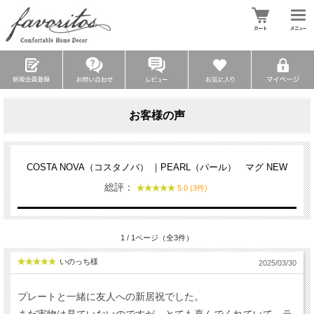
お客様の声
COSTA NOVA（コスタノバ） ｜PEARL（パール） マグ NEW
総評：
5.0 (3件)
1 / 1ページ（全3件）
いのっち様
2025/03/30
プレートと一緒に友人への新居祝でした。