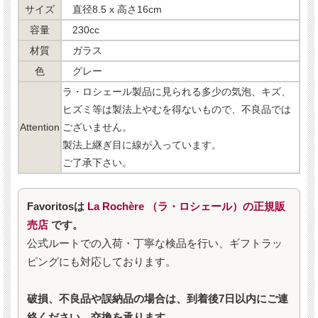
サイズ
直径8.5 x 高さ16cm
容量
230cc
材質
ガラス
色
グレー
ラ・ロシェール製品に見られる多少の気泡、キズ、
ヒズミ等は製法上やむを得ないもので、不良品では
Attention
ございません。
製法上継ぎ目に線が入っています。
ご了承下さい。
Favoritosは
La Rochère （ラ・ロシェール）の正規販
売店
です。
公式ルートでの入荷・丁寧な検品を行い、ギフトラッ
ピングにも対応しております。
破損、不良品や誤納品の場合は、到着後7日以内にご連
絡ください。交換を承ります。