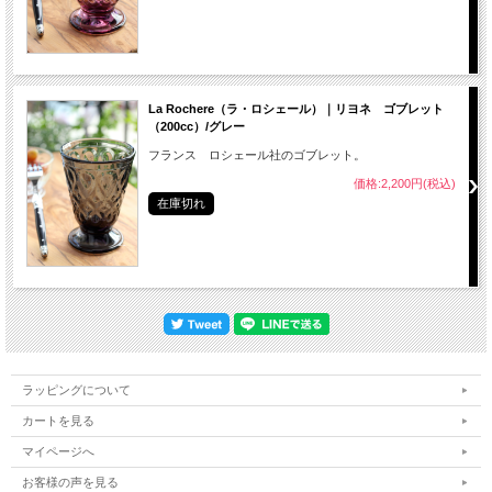
La Rochere（ラ・ロシェール）｜リヨネ ゴブレット
（200cc）/グレー
フランス ロシェール社のゴブレット。
価格:2,200円(税込)
在庫切れ
ラッピングについて
カートを見る
マイページへ
お客様の声を見る