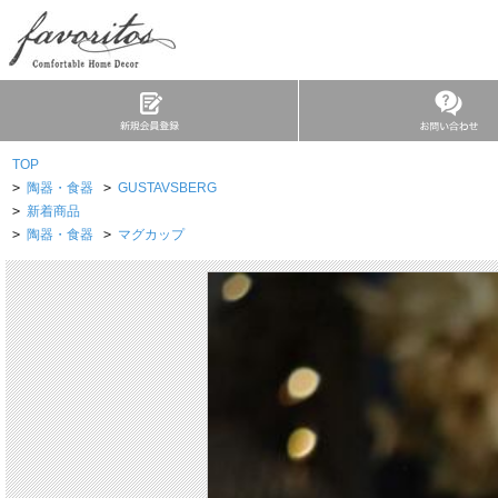
TOP
>
陶器・食器
>
GUSTAVSBERG
>
新着商品
>
陶器・食器
>
マグカップ