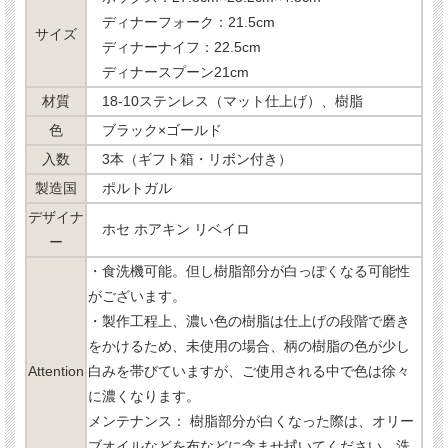
ディナーフォーク：21.5cm
サイズ
ディナーナイフ：22.5cm
ディナースプーン21cm
材質
18-10ステンレス（マット仕上げ）、樹脂
色
ブラック×ゴールド
入数
3本（ギフト箱・リボン付き）
製造国
ポルトガル
デザイナ
ホセ ホアキン リベイロ
ー
・食洗機可能。但し樹脂部分が白っぽくなる可能性
がございます。
・製作工程上、濃い色の樹脂は仕上げの段階で磨き
をかけるため、未使用の場合、柄の樹脂の色が少し
Attention
白みを帯びていますが、ご使用される中で色は徐々
に濃くなります。
メンテナンス： 樹脂部分が白くなった際は、オリー
ブオイルなどを布などに含ませ拭いてください。洗