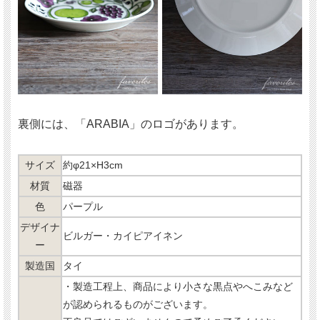
裏側には、「ARABIA」のロゴがあります。
サイズ
約φ21×H3cm
材質
磁器
色
パープル
デザイナ
ビルガー・カイピアイネン
ー
製造国
タイ
・製造工程上、商品により小さな黒点やへこみなど
が認められるものがございます。