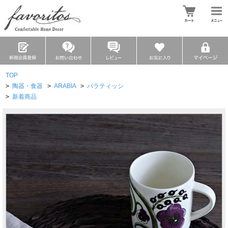
TOP
>
陶器・食器
>
ARABIA
>
パラティッシ
>
新着商品