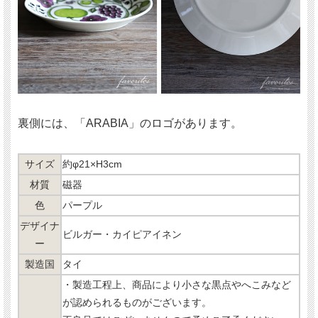
裏側には、「ARABIA」のロゴがあります。
サイズ
約φ21×H3cm
材質
磁器
色
パープル
デザイナ
ビルガー・カイピアイネン
ー
製造国
タイ
・製造工程上、商品により小さな黒点やへこみなど
が認められるものがございます。