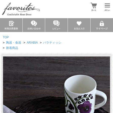
TOP
>
陶器・食器
>
ARABIA
>
パラティッシ
>
新着商品