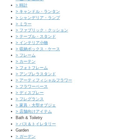
>
時計
>
キャンドル・ランタン
>
シャンデリア・ランプ
>
ミラー
>
ファブリック・クッション
>
テーブル・スタンド
>
インテリア小物
>
収納ボックス・ケース
>
フレーム
>
カーテン
>
フォトフレーム
>
アンブレラスタンド
>
アーティフィシャルフラワー
>
フラワーベース
>
ディスプレー
>
フレグランス
>
家具・大型オブジェ
>
店舗向けアイテム
Bath & Toiletry
>
バス＆トイレタリー
Garden
>
ガーデン