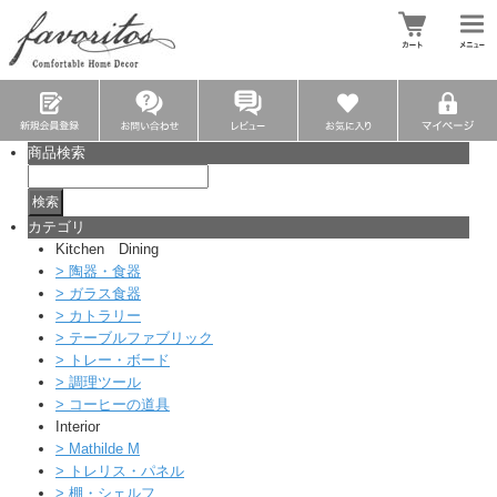
商品検索
カテゴリ
Kitchen Dining
>
陶器・食器
>
ガラス食器
>
カトラリー
>
テーブルファブリック
>
トレー・ボード
>
調理ツール
>
コーヒーの道具
Interior
>
Mathilde M
>
トレリス・パネル
>
棚・シェルフ