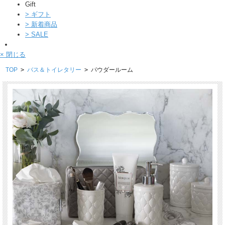
Gift
>
ギフト
>
新着商品
>
SALE
× 閉じる
TOP
>
バス＆トイレタリー
>
パウダールーム