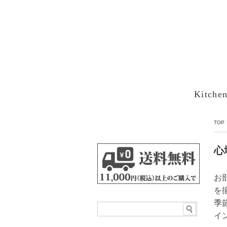
Kitche
TOP
心
お
を
季
イ