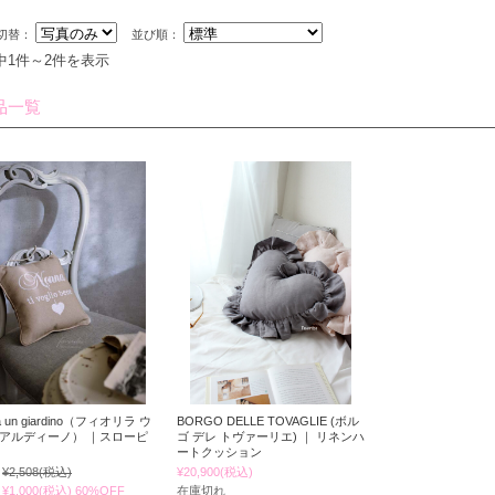
切替：
並び順：
中1件～2件を表示
品一覧
ira un giardino（フィオリラ ウ
BORGO DELLE TOVAGLIE (ボル
ジアルディーノ） ｜スローピ
ゴ デレ トヴァーリエ) ｜ リネンハ
ートクッション
¥2,508
(税込)
¥20,900
(税込)
¥1,000
(税込)
60%OFF
在庫切れ