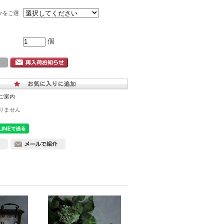
かをご選
個
ご案内
りません