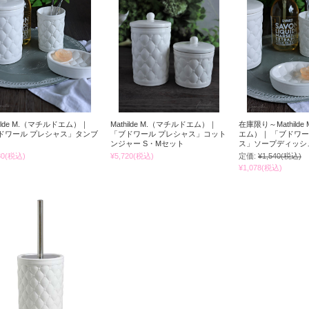
hilde M.（マチルドエム）｜
Mathilde M.（マチルドエム）｜
在庫限り～Mathild
ドワール プレシャス」タンブ
「ブドワール プレシャス」コット
エム）｜ 「ブドワー
ンジャー S・Mセット
ス」ソープディッシ
80
(税込)
¥5,720
(税込)
定価:
¥1,540
(税込)
¥1,078
(税込)