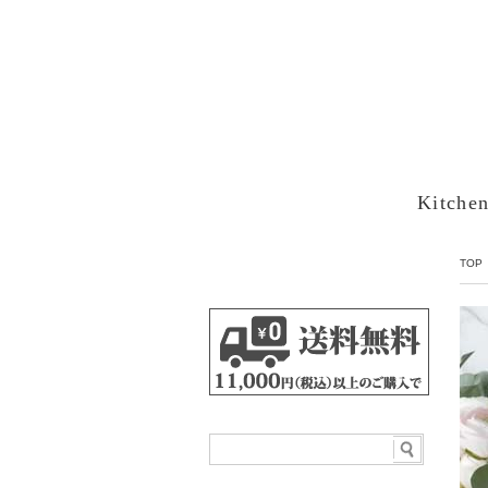
Kitche
TOP