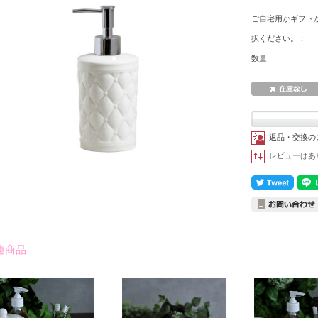
ご自宅用かギフト
択ください。：
数量:
返品・交換の
レビューはあ
連商品