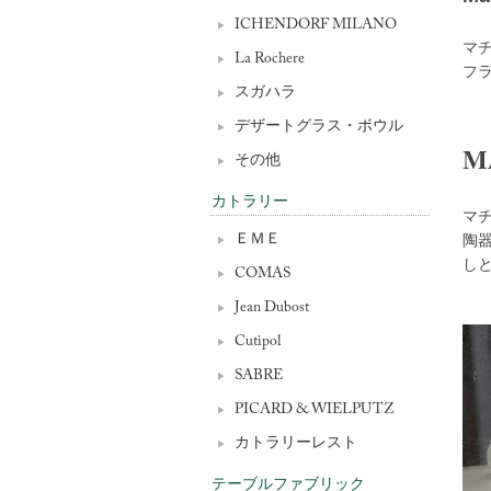
ICHENDORF MILANO
マ
La Rochere
フラ
スガハラ
デザートグラス・ボウル
M
その他
カトラリー
マ
陶
ＥＭＥ
し
COMAS
Jean Dubost
Cutipol
SABRE
PICARD & WIELPUTZ
カトラリーレスト
テーブルファブリック