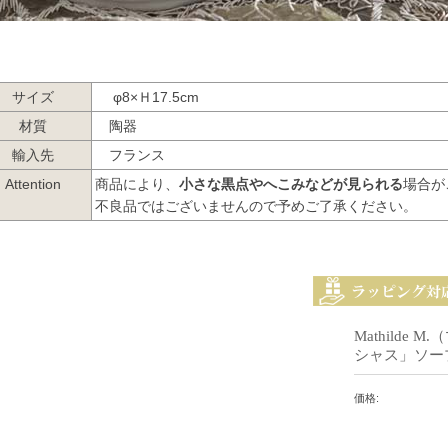
サイズ
φ8×Ｈ17.5cm
材質
陶器
輸入先
フランス
Attention
商品により、
小さな黒点やへこみなどが見られる
場合が
不良品ではございませんので予めご了承ください。
Mathilde
シャス」ソー
価格: