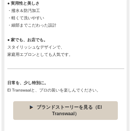
●
実用性と美しさ
・撥水＆防汚加工
・軽くて洗いやすい
・細部までこだわった設計
●
家でも、お店でも。
スタイリッシュなデザインで、
家庭用エプロンとしても人気です。
日常を、少し特別に。
El Transwaalと、プロの装いを楽しんでください。
ブランドストーリーを見る（El
Transwaal）