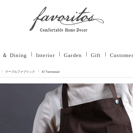
n ＆ Dining
Interior
Garden
Gift
Customer
テーブルファブリック
El Transwaal