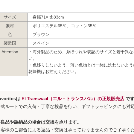
サイズ
身幅71× 丈83cm
素材
ポリエステル65％、コットン35％
色
ブラウン
製造国
スペイン
Attention
・海外製品のため、糸ほつれや表記のサイズと若干異な
い。
・色移りしないよう、薄い色物とは一緒に洗わないよう
乾燥機はお控えください。
avoritosは
El Transwaal（エル・トランスバル）の正規販売店
で
公式ルートでの入荷・丁寧な検品を行い、ギフトラッピングにも対
不良品や誤納品の場合は交換を承ります。
お客様のご都合による返品・交換は承っておりませんのでご了承く