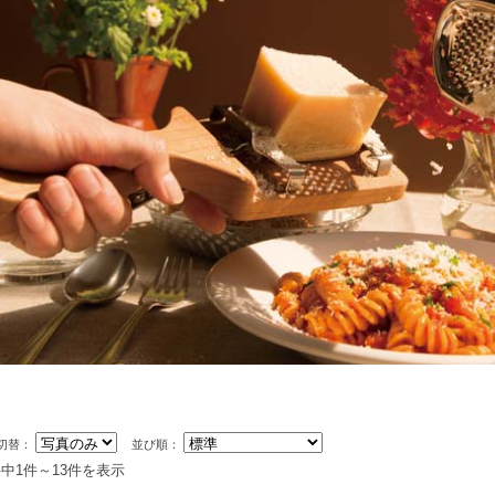
切替：
並び順：
件中1件～13件を表示