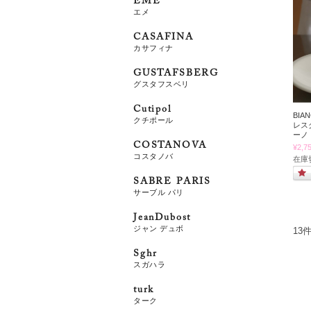
EME
エメ
CASAFINA
カサフィナ
GUSTAFSBERG
グスタフスベリ
Cutipol
BIA
クチポール
レス
ーノ
COSTANOVA
¥2,7
コスタノバ
在庫
SABRE PARIS
サーブル パリ
JeanDubost
ジャン デュボ
13
Sghr
スガハラ
turk
ターク