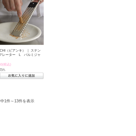
NCHI（ビアンキ） ｜ ステン
グレーター L パルミジャ
50
(税込)
切れ
件中1件～13件を表示