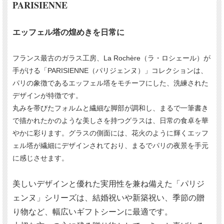
PARISIENNE
エッフェル塔の煌めきを日常に
フランス最古のガラス工房、La Rochère（ラ・ロシェール）が
手がける「PARISIENNE（パリジェンヌ）」コレクションは、
パリの象徴であるエッフェル塔をモチーフにした、洗練された
デザインが特徴です。
丸みを帯びたフォルムと繊細な脚部が調和し、まるで一筆書き
で描かれたかのような美しさを持つグラスは、日常の食卓を華
やかに彩ります。グラスの側面には、花火のように輝くエッフ
ェル塔が繊細にデザインされており、まるでパリの夜景を手元
に感じさせます。
美しいデザインと優れた実用性を兼ね備えた「パリジ
ェンヌ」シリーズは、結婚祝いや新築祝い、季節の贈
り物など、幅広いギフトシーンに最適です。