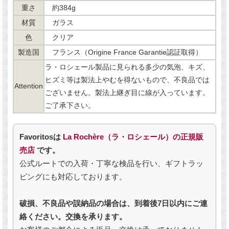
重さ
約384g
材質
ガラス
色
クリア
製造国
フランス（Origine France Garantie認証取得）
ラ・ロシェール製品に見られる多少の気泡、キズ、
ヒズミ等は製法上やむを得ないもので、不良品では
Attention
ございません。製法上継ぎ目に線が入っています。
ご了承下さい。
Favoritosは
La Rochère（ラ・ロシェール）の正規販
売店
です。
公式ルートでの入荷・丁寧な検品を行い、ギフトラッ
ピングにも対応しております。
破損、不良品や誤納品の場合は、到着後7日以内にご連
絡ください。交換を承ります。