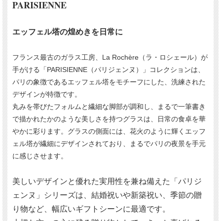
PARISIENNE
エッフェル塔の煌めきを日常に
フランス最古のガラス工房、La Rochère（ラ・ロシェール）が
手がける「PARISIENNE（パリジェンヌ）」コレクションは、
パリの象徴であるエッフェル塔をモチーフにした、洗練された
デザインが特徴です。
丸みを帯びたフォルムと繊細な脚部が調和し、まるで一筆書き
で描かれたかのような美しさを持つグラスは、日常の食卓を華
やかに彩ります。グラスの側面には、花火のように輝くエッフ
ェル塔が繊細にデザインされており、まるでパリの夜景を手元
に感じさせます。
美しいデザインと優れた実用性を兼ね備えた「パリジ
ェンヌ」シリーズは、結婚祝いや新築祝い、季節の贈
り物など、幅広いギフトシーンに最適です。