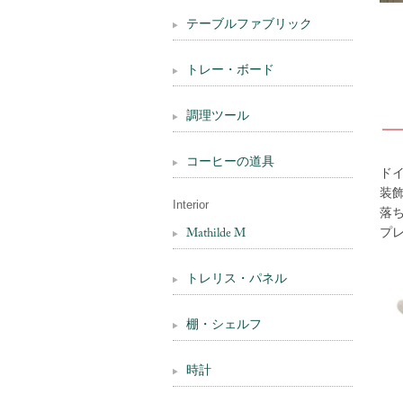
テーブルファブリック
トレー・ボード
調理ツール
コーヒーの道具
ド
装
Interior
落
プ
Mathilde M
トレリス・パネル
棚・シェルフ
時計