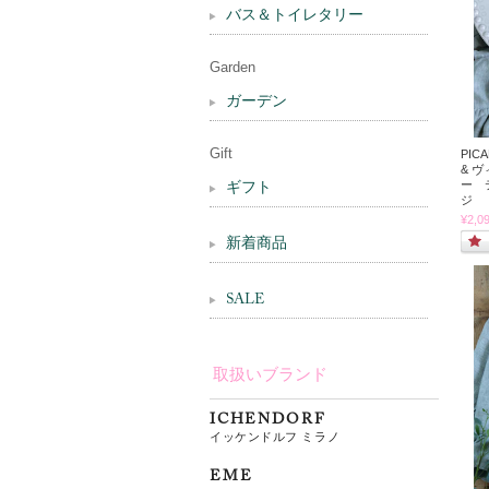
バス＆トイレタリー
Garden
ガーデン
Gift
PIC
& 
ー 
ギフト
ジ
¥2,0
新着商品
SALE
取扱いブランド
ICHENDORF
イッケンドルフ ミラノ
EME