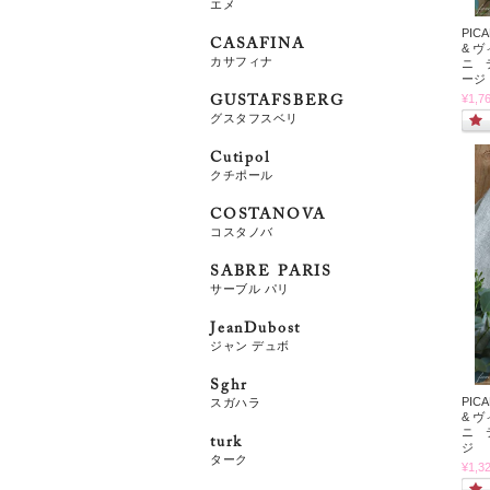
エメ
PIC
CASAFINA
& 
カサフィナ
ニ 
ージ
¥1,7
GUSTAFSBERG
グスタフスベリ
Cutipol
クチポール
COSTANOVA
コスタノバ
SABRE PARIS
サーブル パリ
JeanDubost
ジャン デュボ
Sghr
PIC
スガハラ
& 
ニ 
turk
ジ
ターク
¥1,3