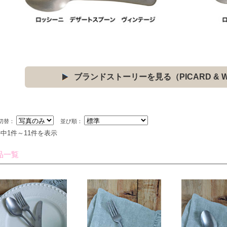
ブランドストーリーを見る（PICARD & WI
切替：
並び順：
件中1件～11件を表示
品一覧