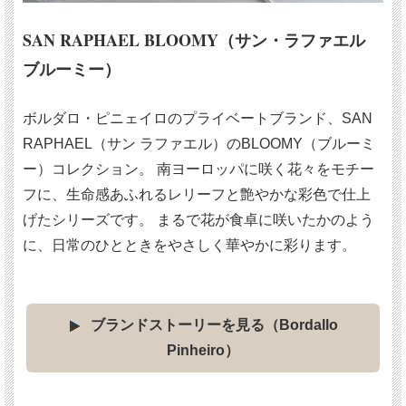
SAN RAPHAEL BLOOMY（サン・ラファエル
ブルーミー）
ボルダロ・ピニェイロのプライベートブランド、SAN
RAPHAEL（サン ラファエル）のBLOOMY（ブルーミ
ー）コレクション。 南ヨーロッパに咲く花々をモチー
フに、生命感あふれるレリーフと艶やかな彩色で仕上
げたシリーズです。 まるで花が食卓に咲いたかのよう
に、日常のひとときをやさしく華やかに彩ります。
ブランドストーリーを見る（Bordallo
Pinheiro）