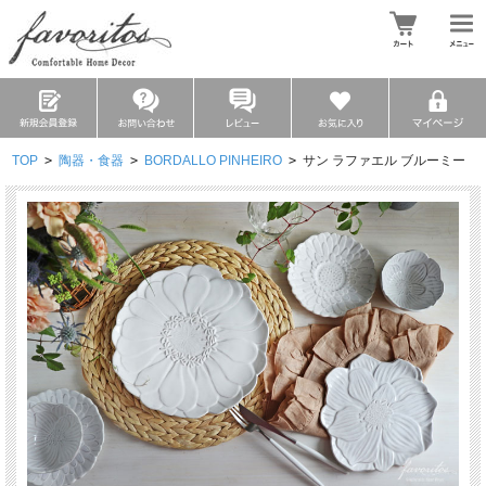
TOP
>
陶器・食器
>
BORDALLO PINHEIRO
>
サン ラファエル ブルーミー