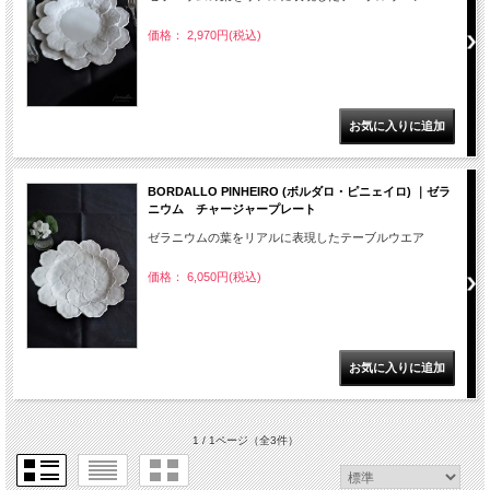
価格： 2,970円(税込)
BORDALLO PINHEIRO (ボルダロ・ピニェイロ) ｜ゼラ
ニウム チャージャープレート
ゼラニウムの葉をリアルに表現したテーブルウエア
価格： 6,050円(税込)
1 / 1ページ
（全3件）