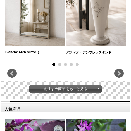
Blanche Arch Mirror（...
L
パティオ・アンブレラスタンド
おすすめ商品 をもっと見る
人気商品