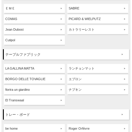
ＥＭＥ
SABRE
COMAS
PICARD & WIELPUTZ
Jean Dubost
カトラリーレスト
Cutipol
テーブルファブリック
LA GALLINA MATTA
ランチョンマット
BORGO DELLE TOVAGLIE
エプロン
fiorira un giardino
ナプキン
El Transwaal
トレー・ボード
be home
Roger Orfèvre