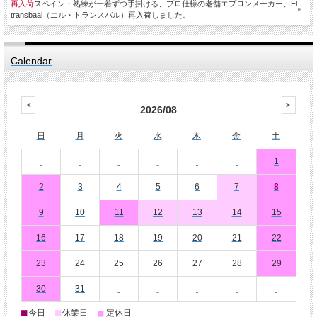
再入荷
スペイン・熟練が一着ずつ手掛ける、プロ仕様の老舗エプロンメーカー、El
transbaal（エル・トランスバル）再入荷しました。
Calendar
2026/08
日
月
火
水
木
金
土
1
2
3
4
5
6
7
8
9
10
11
12
13
14
15
16
17
18
19
20
21
22
23
24
25
26
27
28
29
30
31
■
■
■
今日
休業日
定休日