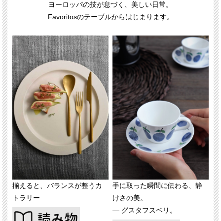
ヨーロッパの技が息づく、美しい日常。
Favoritosのテーブルからはじまります。
揃えると、バランスが整うカ
手に取った瞬間に伝わる、静
トラリー
けさの美。
― グスタフスベリ。