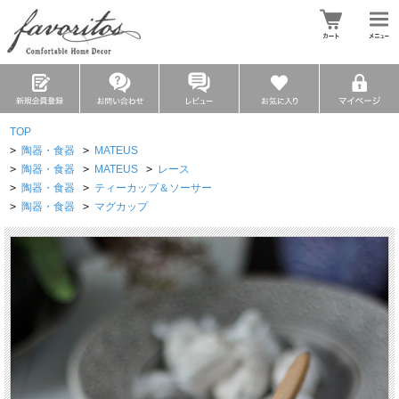
TOP
>
陶器・食器
>
MATEUS
>
陶器・食器
>
MATEUS
>
レース
>
陶器・食器
>
ティーカップ＆ソーサー
>
陶器・食器
>
マグカップ