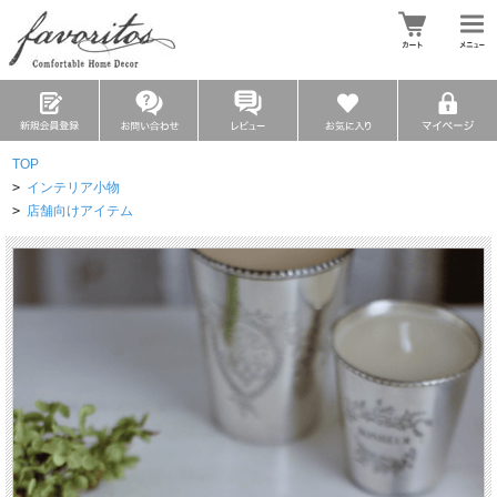
TOP
>
インテリア小物
>
店舗向けアイテム