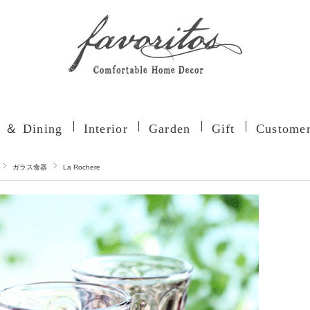
n ＆ Dining
Interior
Garden
Gift
Customer
ガラス食器
La Rochere