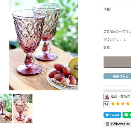
価格:
ご自宅用かギフト
択ください。：
数量:
返品・交換の