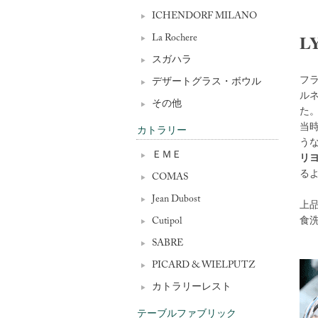
ICHENDORF MILANO
L
La Rochere
スガハラ
フ
デザートグラス・ボウル
ル
その他
た
当
カトラリー
う
ＥＭＥ
リ
る
COMAS
Jean Dubost
上
食
Cutipol
SABRE
PICARD & WIELPUTZ
カトラリーレスト
テーブルファブリック