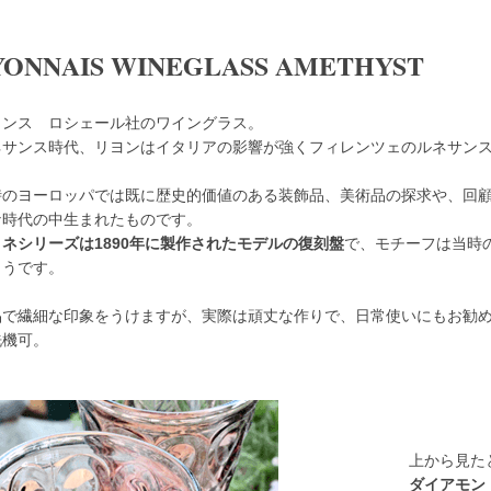
YONNAIS WINEGLASS AMETHYST
ランス ロシェール社のワイングラス。
ネサンス時代、リヨンはイタリアの影響が強くフィレンツェのルネサン
。
時のヨーロッパでは既に歴史的価値のある装飾品、美術品の探求や、回
な時代の中生まれたものです。
ヨネシリーズは1890年に製作されたモデルの復刻盤
で、モチーフは当時
ようです。
品で繊細な印象をうけますが、実際は頑丈な作りで、日常使いにもお勧
洗機可。
上から見た
ダイアモン