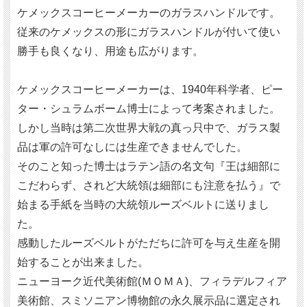
ケメックスコーヒーメーカーのガラスハンドルです。
従来のケメックスの形にガラスハンドルが付いて使い
勝手も良くなり、用途も広がります。
ケメックスコーヒーメーカーは、1940年科学者、ピー
ター・シュラムボーム博士によって考案されました。
しかし当時は第二次世界大戦の真っ只中で、ガラス製
品は軍の許可なしには生産できませんでした。
そのこと知った博士はラテン語の名文句『王は細部に
こだわらず、されど大統領は細部にも注意を払う』で
始まる手紙を当時の大統領ルーズベルトに送りまし
た。
感動したルーズベルトがただちに許可を与え生産を開
始することが出来ました。
ニューヨーク近代美術館(ＭＯＭＡ)、フィラデルフィア
美術館、スミソニアン博物館の永久展示品に選定され