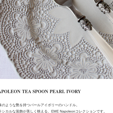
APOLEON TEA SPOON PEARL IVORY
珠のような艶を持つパールアイボリーのハンドル。
ラシカルな装飾が美しく映える、EME Napoleonコレクションです。