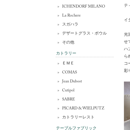
テ
ICHENDORF MILANO
La Rochere
イ
スガハラ
デザートグラス・ボウル
光
せ
その他
ハ
カトラリー
ら
コ
ＥＭＥ
彩
COMAS
Jean Dubost
Cutipol
SABRE
PICARD & WIELPUTZ
カトラリーレスト
テーブルファブリック