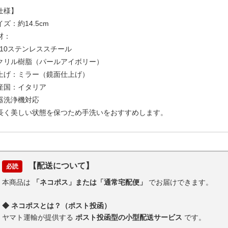
仕様】
イズ：約14.5cm
材：
8/10ステンレススチール
クリル樹脂（パールアイボリー）
上げ：ミラー（鏡面仕上げ）
産国：イタリア
器洗浄機対応
長く美しい状態を保つため手洗いをおすすめします。
【配送について】
必読
本商品は
「ネコポス」または「通常宅配便」
でお届けできます。
◆ ネコポスとは？（ポスト投函）
ヤマト運輸が提供する
ポスト投函型の小型配送サービス
です。