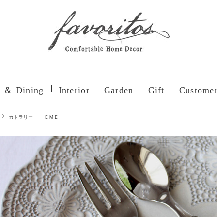
n ＆ Dining
Interior
Garden
Gift
Customer
カトラリー
ＥＭＥ