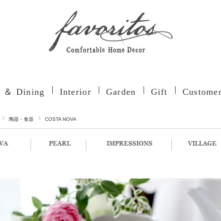
n ＆ Dining
Interior
Garden
Gift
Customer
陶器・食器
COSTA NOVA