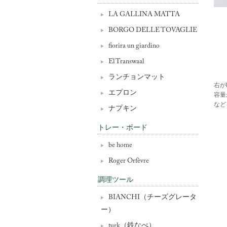
LA GALLINA MATTA
BORGO DELLE TOVAGLIE
fiorira un giardino
El Transwaal
ランチョンマット
右が
エプロン
容量
など
ナプキン
トレー・ボード
be home
Roger Orfèvre
調理ツール
BIANCHI（チーズグレータ
ー）
turk（鉄なべ）