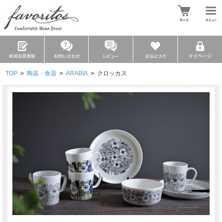
TOP
>
陶器・食器
>
ARABIA
>
クロッカス