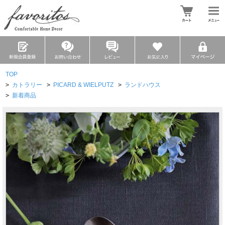
TOP
>
カトラリー
>
PICARD & WIELPUTZ
>
ランドハウス
>
新着商品