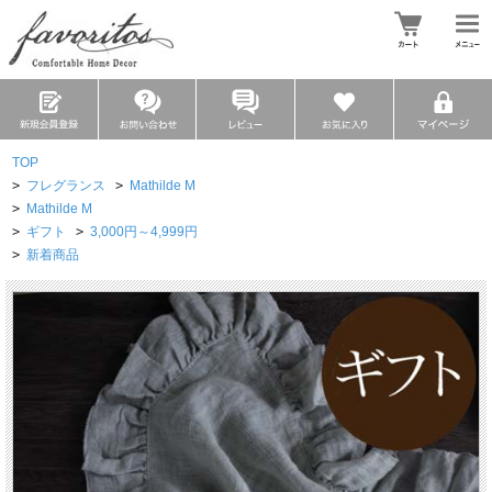
TOP
>
フレグランス
>
Mathilde M
>
Mathilde M
>
ギフト
>
3,000円～4,999円
>
新着商品