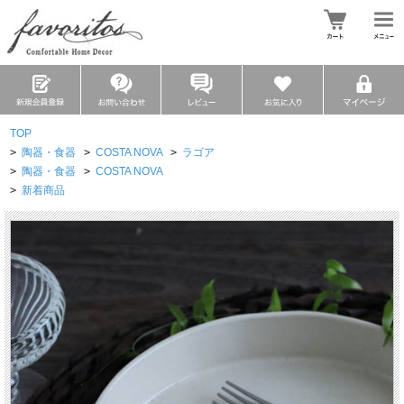
TOP
>
陶器・食器
>
COSTA NOVA
>
ラゴア
>
陶器・食器
>
COSTA NOVA
>
新着商品