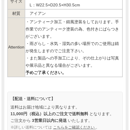
サイズ
L：W22.5×D20.5×H30.5cm
材質
アイアン
・アンティーク加工・錆風塗装をしております。手
作業でのアンティーク塗装の為、色付きにばらつき
がございます。
・雨ざらし・水気・湿気の多い場所でのご使用は錆
Attention
が発生しますのでご注意下さい。
・また製品への手加工により、ぞの仕上がりは写真
や展示品と異なる場合がございます。
予めご了承ください。
【配送・送料について】
送料はお届け地域により異なります。
11,000円（税込）以上のご注文で送料無料
となります。
ご注文から
3営業日以内に発送
いたします。
※詳しい送料については
こちらをご確認ください
。