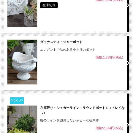
在庫切れ
ダイナスティ・ジャーポット
エレガントで品のある小ぶりのポット
価格:1,738円(税込)
PICK UP
在庫限り～シュガーライン・ラウンドポット L（トレイな
し）
縦のラインを強調したシャビーな植木鉢
価格:2,574円(税込)