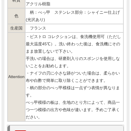
材質
アクリル樹脂
柄：べっ甲 ステンレス部分：シャイニー仕上げ
色
(光沢あり)
生産国
フランス
・ビストロ コレクションは、食洗機使用可（ただし
最大温度45℃）。洗い終わった後は、食洗機にその
まま放置しないで下さい。
手洗いの場合は、研磨剤入りのスポンジを使用しな
いことをお勧めします。
・ナイフの刃に小さな跡がついた場合は、柔らかい
Attention
布や白酢で簡単に取り除くことができます。
・柄の部分のべっ甲模様は一点ずつ表情が異なりま
す。
べっ甲模様の板は、生地のとり方によって、商品一
つ一つ模様の出方や色味が違います。予めご了承く
ださい。