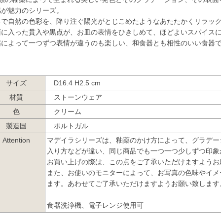
感が魅力のシリーズ。
るで自然の色彩を、降り注ぐ陽光がとじこめたようなあたたかくリラッ
面に入った貫入や黒点が、お皿の表情をひきしめて、ほどよいスパイス
薬によって一つずつ表情が違うのも楽しい、和食器とも相性のいい食器
サイズ
D16.4 H2.5 cm
材質
ストーンウェア
色
クリーム
製造国
ポルトガル
Attention
マデイラシリーズは、釉薬のかけ方によって、グラデー
入り方などが違い、同じ商品でも一つ一つ少しずつ印象
お買い上げの際は、この点をご了承いただけますようお
また、お使いのモニターによって、お写真の色味やイメ
ます。あわせてご了承いただけますようお願い致します
食器洗浄機、電子レンジ使用可