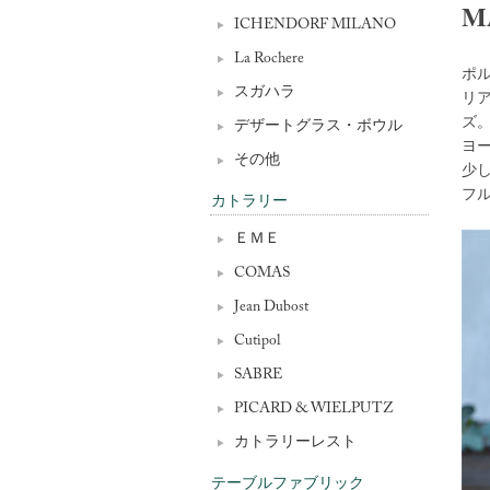
M
ICHENDORF MILANO
La Rochere
ポル
スガハラ
リ
ズ
デザートグラス・ボウル
ヨ
その他
少
フ
カトラリー
ＥＭＥ
COMAS
Jean Dubost
Cutipol
SABRE
PICARD & WIELPUTZ
カトラリーレスト
テーブルファブリック