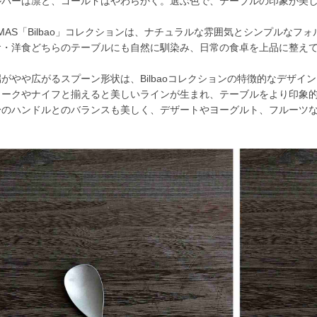
ルバーは凛と、ゴールドはやわらかく。選ぶ色で、テーブルの印象が美
MAS「Bilbao」コレクションは、ナチュラルな雰囲気とシンプルなフ
食・洋食どちらのテーブルにも自然に馴染み、日常の食卓を上品に整え
がやや広がるスプーン形状は、Bilbaoコレクションの特徴的なデザイ
ォークやナイフと揃えると美しいラインが生まれ、テーブルをより印象
身のハンドルとのバランスも美しく、デザートやヨーグルト、フルーツ