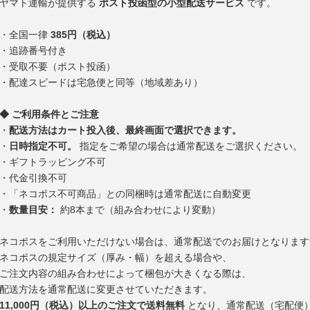
ヤマト運輸が提供する
ポスト投函型の小型配送サービス
です。
・全国一律
385円（税込）
・追跡番号付き
・受取不要（ポスト投函）
・配達スピードは宅急便と同等（地域差あり）
◆ ご利用条件とご注意
・
配送方法はカート投入後、最終画面で選択できます。
・
日時指定不可。
指定をご希望の場合は通常配送をご選択ください。
・ギフトラッピング不可
・代金引換不可
・「ネコポス不可商品」との同梱時は通常配送に自動変更
・
数量目安：
約8本まで（組み合わせにより変動）
ネコポスをご利用いただけない場合は、通常配送でのお届けとなります
ネコポスの規定サイズ（厚み・幅）を超える場合や、
ご注文内容の組み合わせによって梱包が大きくなる際は、
配送方法を通常配送に変更させていただきます。
11,000円（税込）以上のご注文で送料無料
となり、通常配送（宅配便