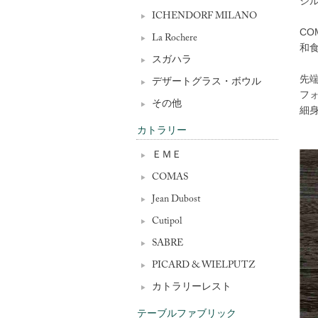
シ
ICHENDORF MILANO
CO
La Rochere
和
スガハラ
先端
デザートグラス・ボウル
フ
その他
細
カトラリー
ＥＭＥ
COMAS
Jean Dubost
Cutipol
SABRE
PICARD & WIELPUTZ
カトラリーレスト
テーブルファブリック