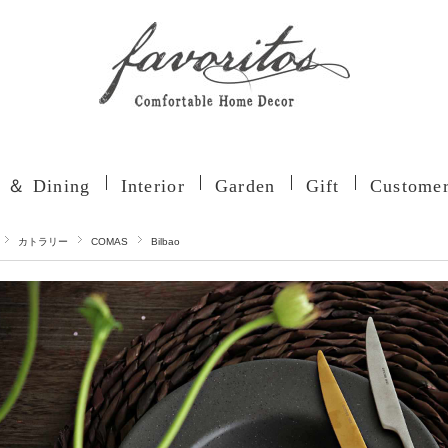
n ＆ Dining
Interior
Garden
Gift
Customer
カトラリー
COMAS
Bilbao