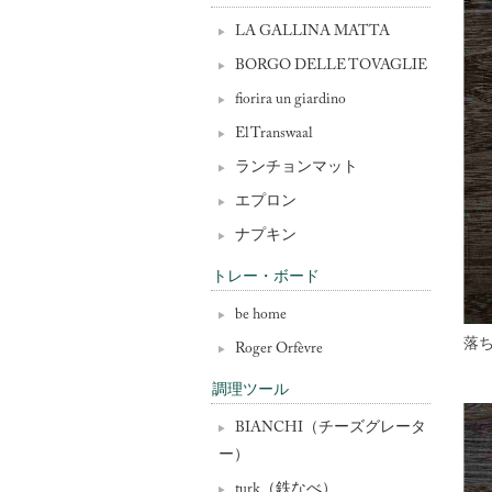
LA GALLINA MATTA
BORGO DELLE TOVAGLIE
fiorira un giardino
El Transwaal
ランチョンマット
エプロン
ナプキン
トレー・ボード
be home
落
Roger Orfèvre
調理ツール
BIANCHI（チーズグレータ
ー）
turk（鉄なべ）