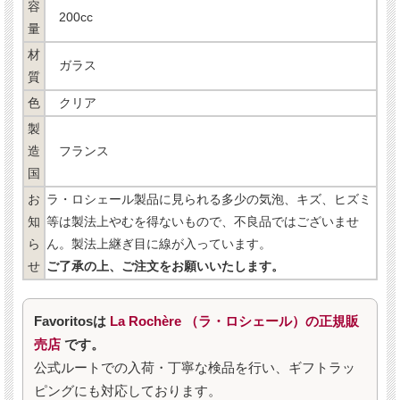
容
200cc
量
材
ガラス
質
色
クリア
製
造
フランス
国
お
ラ・ロシェール製品に見られる多少の気泡、キズ、ヒズミ
知
等は製法上やむを得ないもので、不良品ではございませ
ら
ん。製法上継ぎ目に線が入っています。
せ
ご了承の上、ご注文をお願いいたします。
Favoritosは
La Rochère （ラ・ロシェール）の正規販
売店
です。
公式ルートでの入荷・丁寧な検品を行い、ギフトラッ
ピングにも対応しております。